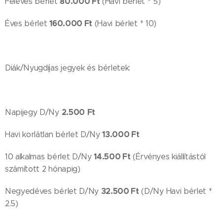
80.000 Ft
Féléves bérlet
(Havi bérlet * 5)
160.000 Ft
Éves bérlet
(Havi bérlet * 10)
Diák/Nyugdíjas jegyek és bérletek:
2.500
Ft
Napijegy D/Ny
13.000 Ft
Havi korlátlan bérlet D/Ny
14.500 Ft
10 alkalmas bérlet D/Ny
(Érvényes kiállítástól
számított 2 hónapig)
32.500 Ft
Negyedéves bérlet D/Ny
(D/Ny Havi bérlet *
2.5)