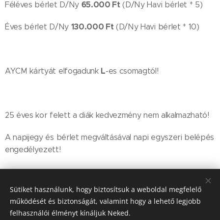
65.000 Ft
Féléves bérlet D/Ny
(D/Ny Havi bérlet * 5)
130.000 Ft
Éves bérlet D/Ny
(D/Ny Havi bérlet * 10)
L
AYCM kártyát elfogadunk
-es csomagtól!
25 éves kor felett a diák kedvezmény nem alkalmazható!
A napijegy és bérlet megváltásával napi egyszeri belépés
engedélyezett!
Sütiket használunk, hogy biztosítsuk a weboldal megfelelő
működését és biztonságát, valamint hogy a lehető legjobb
felhasználói élményt kínáljuk Neked.